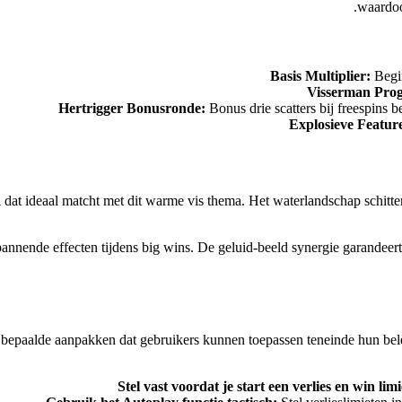
waardoo
Basis Multiplier:
Begin
Visserman Prog
Hertrigger Bonusronde:
Bonus drie scatters bij freespins b
Explosieve Featur
dat ideaal matcht met dit warme vis thema. Het waterlandschap schittert 
nnende effecten tijdens big wins. De geluid-beeld synergie garandeert
r bepaalde aanpakken dat gebruikers kunnen toepassen teneinde hun belev
Stel vast voordat je start een verlies en win limi