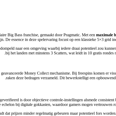
pulaire Big Bass franchise, gemaakt door Pragmatic. Met een
maximale b
n. De essence in deze spelervaring focust op een klassieke 5×3 grid inc
dompeld naar een omgeving waarbij iedere draai potentieel zou kunnen o
bij het landen met minstens 3 Scatters, wat leidt in 10 gratis ron
 geavanceerde Money Collect mechanisme. Bij freespins komen er vissen 
raken deze bedragen verzameld. Dit bewerkstelligt een opbouwende s
geverifieerd is door objectieve controle-instellingen alsmede consistent 
te echelon bij digitale gokkasten, waardoor gamers mogen vertrouwen rond
oudt dat prijzen minder regelmatig gebeuren maar potentieel fors worden.