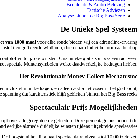
Beeldende & Audio Beleving
Tactische Adviezen
Analyse binnen de Big Bass Serie
De Unieke Spel Systeem
et van 1000 maal
voor elke ronde bieden wij een adrenaline-ervaring
lusief tien gefixeerde winlijnen, doch daar eindigt het normaalheid op.
ntploffen tot grote winsten. Ons unieke gratis spin systeem activeert
des met speciale Muntensymbolen welke daadwerkelijke bedragen hebben.
Het Revolutionair Money Collect Mechanisme
inclusief muntbedragen, en alleen zodra het visser in het grid toont,
panning dat karakteristiek blijft gebleken binnen het Big Bass reeks.
Spectaculair Prijs Mogelijkheden
blijft over alle gereguleerde gebieden. Deze percentage positioneert dit
 eerlijke alsmede duidelijke winsten tijdens uitgebreide speelsessies.
 De hoogste uitbetaling haalt spectaculaire niveaus tot 10.000x de zet,