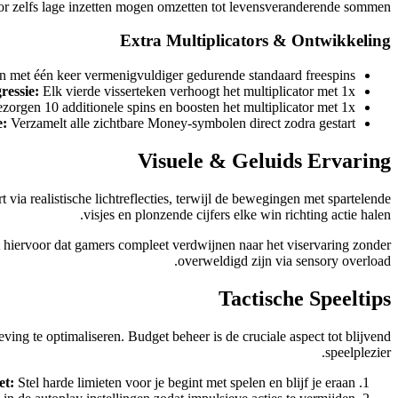
r zelfs lage inzetten mogen omzetten tot levensveranderende sommen.
Extra Multiplicators & Ontwikkeling
 met één keer vermenigvuldiger gedurende standaard freespins
ressie:
Elk vierde visserteken verhoogt het multiplicator met 1x
ezorgen 10 additionele spins en boosten het multiplicator met 1x
e:
Verzamelt alle zichtbare Money-symbolen direct zodra gestart
Visuele & Geluids Ervaring
via realistische lichtreflecties, terwijl de bewegingen met spartelende
visjes en plonzende cijfers elke win richting actie halen.
 hiervoor dat gamers compleet verdwijnen naar het viservaring zonder
overweldigd zijn via sensory overload.
Tactische Speeltips
ing te optimaliseren. Budget beheer is de cruciale aspect tot blijvend
speelplezier.
et:
Stel harde limieten voor je begint met spelen en blijf je eraan