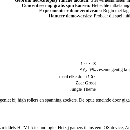
Gebruik het Autoplay functie tactisch:
Stel verlieslimieten i
Concentreer op gratis spin kansen:
Het échte uitbetaling
Experimenteer door zetniveaus:
Begin met lage 
Hanteer demo-versies:
Probeer dit spel ini
۱۰۰۰۰x
zesennegentig ko
۹۶٫۰۴%
۲۵۰ maal elke draai
Zeer Groot
Jungle Theme
et geniet bij high rollers en spanning zoekers. De optie teneinde door g
 middels HTML5-technologie. Hetzij gamers thans een iOS device, Andro