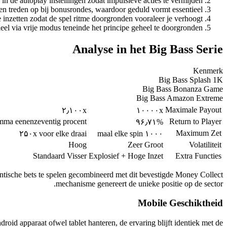
n in de autoplay instellingen zodat impulsieve acties te vermijden
en treden op bij bonusrondes, waardoor geduld vormt essentieel
inzetten zodat de spel ritme doorgronden vooraleer je verhoogt
tieel via vrije modus teneinde het principe geheel te doorgronden
Analyse in het Big Bass Serie
Kenmerk
Big Bass Splash 1K
Big Bass Bonanza Game
Big Bass Amazon Extreme
Maximale Payout
۲٫۱۰۰x
۱۰۰۰۰x
mma eenenzeventig procent
Return to Player
۹۶٫۷۱%
Maximum Zet
۲۵۰x voor elke draai
۱۰۰۰ maal elke spin
Hoog
Zeer Groot
Volatiliteit
Standaard Visser
Explosief + Hoge Inzet
Extra Functies
igantische bets te spelen gecombineerd met dit bevestigde Money Collect
mechanisme genereert de unieke positie op de sector.
Mobile Geschiktheid
id apparaat ofwel tablet hanteren, de ervaring blijft identiek met de