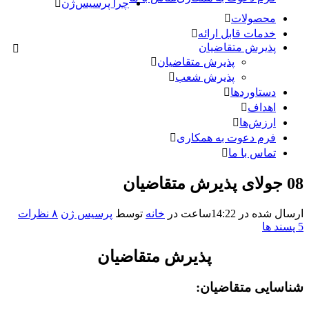
چرا پرسیس‌ژن
محصولات
خدمات قابل ارائه
پذیرش متقاضیان
پذیرش متقاضیان
پذیرش شعب
دستاوردها
اهداف
ارزش‌ها
فرم دعوت به همکاری
تماس با ما
08 جولای
پذیرش متقاضیان
ارسال شده در 14:22ساعت
در
خانه
توسط
پرسیس ژن
۸ نظرات
5
پسند ها
پذیرش متقاضیان
شناسایی متقاضیان: