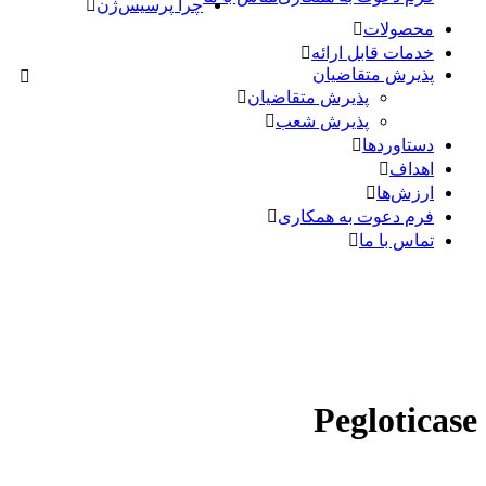
چرا پرسیس‌ژن
محصولات
خدمات قابل ارائه
پذیرش متقاضیان
پذیرش متقاضیان
پذیرش شعب
دستاوردها
اهداف
ارزش‌ها
فرم دعوت به همکاری
تماس با ما
Pegloticase